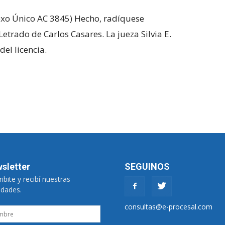
nexo Único AC 3845) Hecho, radíquese
etrado de Carlos Casares. La jueza Silvia E.
del licencia.
sletter
SEGUINOS
ibite y recibí nuestras
dades.
consultas@e-procesal.com