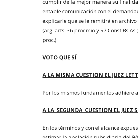
cumplir de la mejor manera su finalida
entable comunicación con el demandad
explicarle que se le remitirá en archi
(arg. arts. 36 proemio y 57 Const.Bs.As.;
proc.).
VOTO QUE S
Í
A LA MISMA CUESTION EL JUEZ LETT
Por los mismos fundamentos adhiere al v
A LA SEGUNDA CUESTION EL JUEZ S
En los términos y con el alcance expues
estimar la apelación subsidiaria del 9/