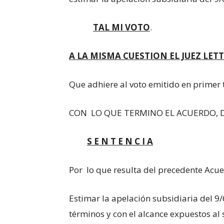
TAL MI VOTO
.
A LA MISMA CUESTION EL JUEZ LETT
Que adhiere al voto emitido en primer t
CON LO QUE TERMINO EL ACUERDO, D
S E N T E N C I A
Por lo que resulta del precedente Acu
Estimar la apelación subsidiaria del 9/
términos y con el alcance expuestos al 