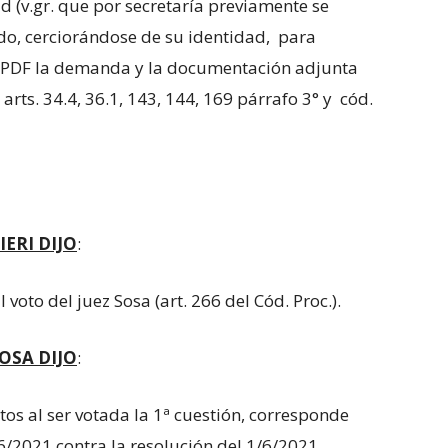
d (v.gr. que por secretaría previamente se
o, cerciorándose de su identidad, para
vo PDF la demanda y la documentación adjunta
 arts. 34.4, 36.1, 143, 144, 169 párrafo 3° y cód.
IERI DIJO
:
oto del juez Sosa (art. 266 del Cód. Proc.).
OSA DIJO
:
tos al ser votada la 1ª cuestión, corresponde
6/2021 contra la resolución del 1/6/2021.