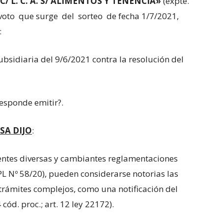
V. C/ L. C. A. S/ ALIMENTOS Y TENENCIA»
(expte.
 voto que surge del sorteo de fecha 1/7/2021,
:
ubsidiaria del 9/6/2021 contra la resolución del
esponde emitir?.
SA DIJO
:
entes diversas y cambiantes reglamentaciones
SPL Nº 58/20), pueden considerarse notorias las
 trámites complejos, como una notificación del
ód. proc.; art. 12 ley 22172).