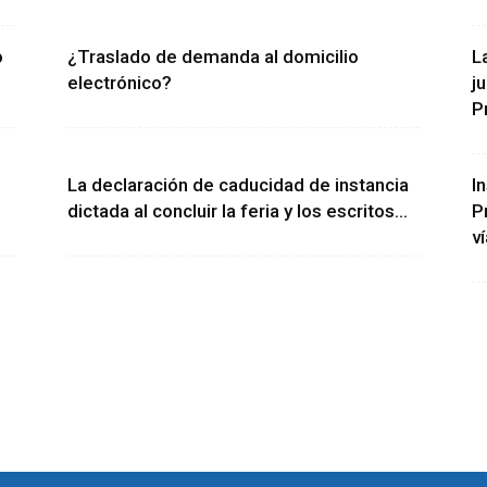
o
¿Traslado de demanda al domicilio
L
electrónico?
j
P
La declaración de caducidad de instancia
I
dictada al concluir la feria y los escritos...
P
v